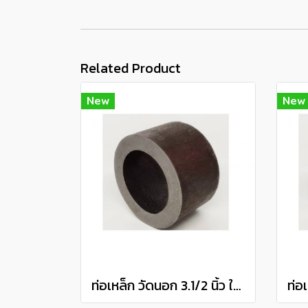
Related Product
New
New
ท่อเหล็ก วัดนอก 3.1/2 นิ้ว ใน 3 นิ้ว (ประมาณ 88.9 มิล x 76.2 มิล) แป๊ปเหล็ก แป็บสเตย์ Steel Pipe แบ่งขายความยาว 10 เซนติเมตร