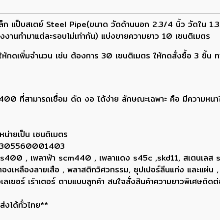
เหล็ก แป็บสเตย์ Steel Pipe(ขนาด วัดด้านนอก 2.3/4 นิ้ว วัดใน 1
โรงงานทำมาแต่ละรอบไม่เท่ากัน) แบ่งขายความยาว 10 เซนติเมตร
กดเพิ่มจำนวน เช่น ต้องการ 30 เซนติเมตร ให้กดสั่งซื้อ 3 ชิ้น 
400 ที่สามารถเชื่อม ดัด งอ ได้ง่าย ลักษณะเฉพาะ คือ มีความหน
หน่ายเป็น เซนติเมตร
ยน 0305560001403
ขาว ss400 , เพลาฟ้า scm440 , เพลาแดง s45c ,skd11, สเตนเลส
, ทองเหลืองลายเสือ , พลาสติกวิศวกรรม, ซุปเปอร์ลีนแท่ง และแผ่น ,
่องเลเซอร์ เร้าเตอร์ ตามแบบลูกค้า สนใจสั่งสินค้าความยาวพิเศษ
่งได้ทั่วไทย**