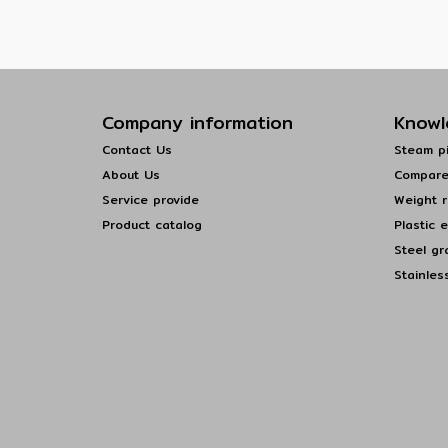
Company information
Knowl
Contact Us
Steam pi
About Us
Compare
Service provide
Weight r
Product catalog
Plastic 
Steel gr
Stainles