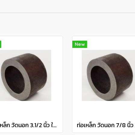
New
ท่อเหล็ก วัดนอก 3.1/2 นิ้ว ใน 1.3/4 นิ้ว (ประมาณ 88.9 มิล x 44.45 มิล) แป๊ปเหล็ก แป็บสเตย์ Steel Pipe แบ่งขายความยาว 10 เซนติเมตร