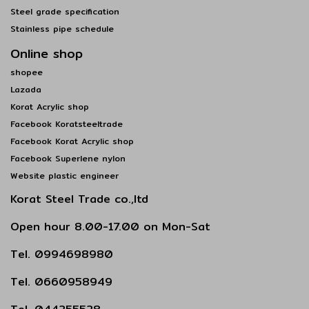
Steel grade specification
Stainless pipe schedule
Online shop
shopee
Lazada
Korat Acrylic shop
Facebook Koratsteeltrade
Facebook Korat Acrylic shop
Facebook Superlene nylon
Website plastic engineer
Korat Steel Trade co.,ltd
Open hour 8.00-17.00 on Mon-Sat
Tel. 0994698980
Tel. 0660958949