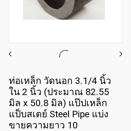
ท่อเหล็ก วัดนอก 3.1/4 นิ้ว
ใน 2 นิ้ว (ประมาณ 82.55
มิล x 50.8 มิล) แป๊ปเหล็ก
แป็บสเตย์ Steel Pipe แบ่ง
ขายความยาว 10