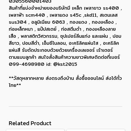
0305560001403
สินค้าที่แบ่งจำหน่ายของบริษัทมี เหล็ก เพลาขาว ss400 ,
เพลาฟ้า scm440 , เพลาแดง s45c ,skd11, สเตนเลส
sus304 , อลูมิเนียม 6063 , ทองแดง , ทองเหลือง ,
ท่อเหล็กหนา , แป๊ปสเตย์ , ท่อสตีมดำ , ทองเหลืองลาย
เสือ , พลาสติกวิศวกรรม, ซุปเปอร์ลีนแท่ง และแผ่น , ปอม
สีขาว, ปอมสีดำ, เอ็มซีไนลอน, อะคริลิคแผ่นใส , อะคริลิค
แผ่นสี รับตัดประกอบด้วยด้วยเครื่องเลเซอร์ เร้าเตอร์
ตามแบบลูกค้า สนใจสั่งสินค้าความยาวพิเศษติดต่อที่เบอร์
099-4698980 id: @kst2015
**วัสดุหลากหลาย ส่งตรงถึงบ้าน สั่งซื้อออนไลน์ ส่งได้ทั่ว
ไทย**
Related Product