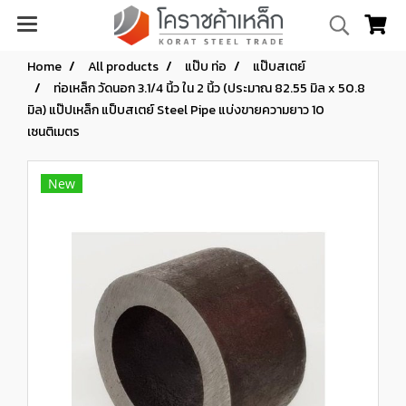
Home
All products
แป๊บ ท่อ
แป๊บสเตย์
ท่อเหล็ก วัดนอก 3.1/4 นิ้ว ใน 2 นิ้ว (ประมาณ 82.55 มิล x 50.8
มิล) แป๊ปเหล็ก แป็บสเตย์ Steel Pipe แบ่งขายความยาว 10
เซนติเมตร
New