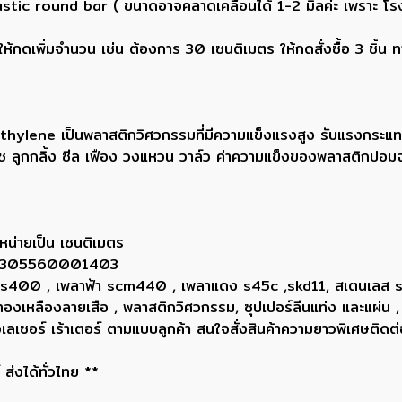
tic round bar ( ขนาดอาจคลาดเคลื่อนได้ 1-2 มิลค่ะ เพราะ โรง
กดเพิ่มจำนวน เช่น ต้องการ 30 เซนติเมตร ให้กดสั่งซื้อ 3 ชิ้น 
ene เป็นพลาสติกวิศวกรรมที่มีความแข็งแรงสูง รับแรงกระแทกได้
บูช ลูกกลิ้ง ซีล เฟือง วงแหวน วาล์ว ค่าความแข็งของพลาสติกปอมจะ
หน่ายเป็น เซนติเมตร
ยน 0305560001403
ขาว ss400 , เพลาฟ้า scm440 , เพลาแดง s45c ,skd11, สเตนเลส
, ทองเหลืองลายเสือ , พลาสติกวิศวกรรม, ซุปเปอร์ลีนแท่ง และแผ่น ,
่องเลเซอร์ เร้าเตอร์ ตามแบบลูกค้า สนใจสั่งสินค้าความยาวพิเศษ
ส่งได้ทั่วไทย **