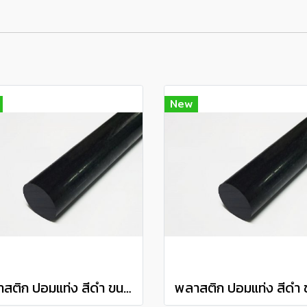
New
พลาสติก ปอมแท่ง สีดำ ขนาด 60 มิล Pom plastic round bar แบ่งขายความยาว 10 เซนติเมตร