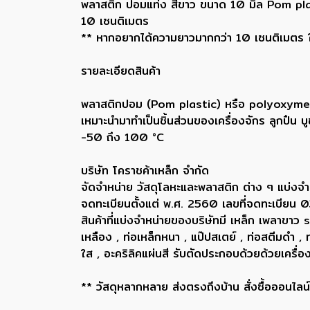
พลาสติก ปอมแท่ง สีขาว ขนาด 10 มิล Pom plas
10 เซนติเมตร
** หากอยากได้ความยาวมากกว่า 10 เซนติเมตร ให้
รายละเอียดสินค้า
พลาสติกปอม (Pom plastic) หรือ polyoxymethyl
เหมาะนำมาทำเป็นชิ้นส่วนของเครื่องจักร ลูกปืน 
-50 ถึง 100 °C
บริษัท โคราชค้าเหล็ก จำกัด
จัดจำหน่าย วัสดุโลหะและพลาสติก ต่าง ๆ แบ่งจำ
จดทะเบียนตั้งแต่ พ.ศ. 2560 เลขที่จดทะเบี
สินค้าที่แบ่งจำหน่ายของบริษัทมี เหล็ก เพลา
เหลือง , ท่อเหล็กหนา , แป๊ปสเตย์ , ท่อสตีมดำ 
ใส , อะคริลิคแผ่นสี รับตัดประกอบด้วยด้วยเครื
** วัสดุหลากหลาย ส่งตรงถึงบ้าน สั่งซื้อออนไลน์ 