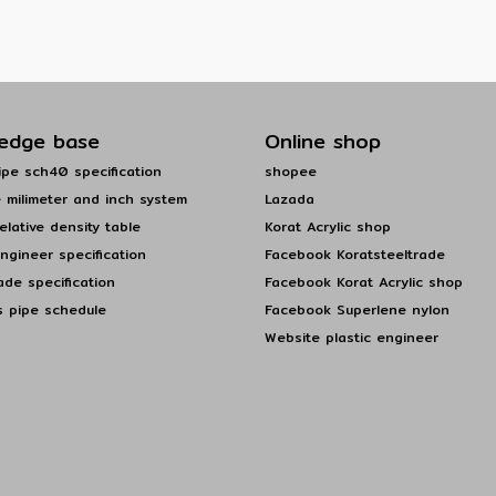
edge base
Online shop
pe sch40 specification
shopee
 milimeter and inch system
Lazada
elative density table
Korat Acrylic shop
engineer specification
Facebook Koratsteeltrade
ade specification
Facebook Korat Acrylic shop
s pipe schedule
Facebook Superlene nylon
Website plastic engineer