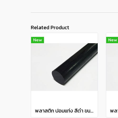
Related Product
New
New
พลาสติก ปอมแท่ง สีดำ ขนาด 80 มิล Pom plastic round bar แบ่งขายความยาว 10 เซนติเมตร