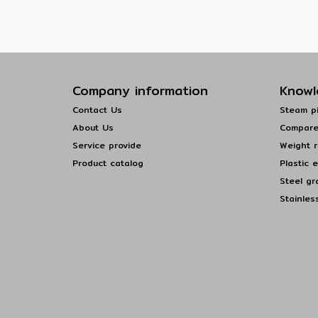
Company information
Knowl
Contact Us
Steam pi
About Us
Compare
Service provide
Weight r
Product catalog
Plastic 
Steel gr
Stainles