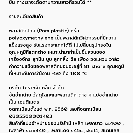
ชิ้น ทางเราจะตัดตามความยาวที่รวมได้ **
รายละเอียดสินค้า
พลาสติกปอม (Pom plastic) หรือ
polyoxymethylene เป็นพลาสติกวิศวกรรมที่มีความ
แข็งแรงสูง รับแรงกระแทกได้ดี ไม่เปลี่ยนรูปทรงใน
อุณหภูมิที่แตกต่าง เหมาะนำมาทำเป็นชิ้นส่วนของ
เครื่องจักร ลูกปืน บูช ลูกกลิ้ง ซีล เฟือง วงแหวน วาล์ว
ค่าความแข็งของพลาสติกปอมจะอยู่ที่ 81 shore อุณหภูมิ
ที่เหมาะกับการใช้งาน -50 ถึง 100 °C
บริษัท โคราชค้าเหล็ก จำกัด
จัดจำหน่าย วัสดุโลหะและพลาสติก ต่าง ๆ แบ่งจำหน่าย
เป็น เซนติเมตร
จดทะเบียนตั้งแต่ พ.ศ. 2560 เลขที่จดทะเบียน
0305560001403
สินค้าที่แบ่งจำหน่ายของบริษัทมี เหล็ก เพลาขาว ss400 ,
เพลาฟ้า scm440 , เพลาแดง s45c ,skd11, สเตนเลส