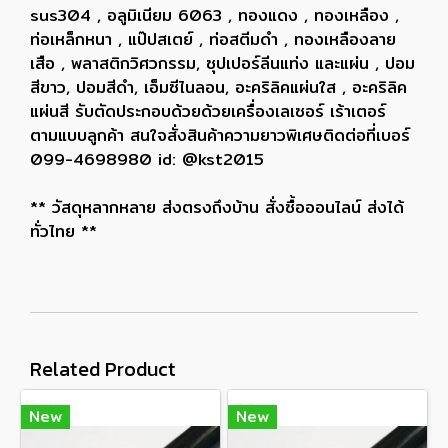
sus304 , อลูมิเนียม 6063 , ทองแดง , ทองเหลือง ,
ท่อเหล็กหนา , แป๊ปสเตย์ , ท่อสตีมดำ , ทองเหลืองลาย
เสือ , พลาสติกวิศวกรรม, ซุปเปอร์ลีนแท่ง และแผ่น , ปอม
สีขาว, ปอมสีดำ, เอ็มซีไนลอน, อะคริลิคแผ่นใส , อะคริลิค
แผ่นสี รับตัดประกอบด้วยด้วยเครื่องเลเซอร์ เร้าเตอร์
ตามแบบลูกค้า สนใจสั่งสินค้าความยาวพิเศษติดต่อที่เบอร์
099-4698980 id: @kst2015
** วัสดุหลากหลาย ส่งตรงถึงบ้าน สั่งซื้อออนไลน์ ส่งได้
ทั่วไทย **
Related Product
New
New