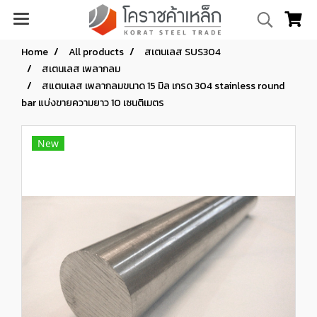
Home
All products
สเตนเลส SUS304
สเตนเลส เพลากลม
สแตนเลส เพลากลมขนาด 15 มิล เกรด 304 stainless round
bar แบ่งขายความยาว 10 เซนติเมตร
New