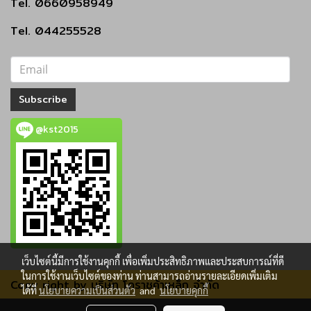
Tel. 0660958949
Tel. 044255528
Subscribe
@kst2015
เว็บไซต์นี้มีการใช้งานคุกกี้ เพื่อเพิ่มประสิทธิภาพและประสบการณ์ที่ดี
ในการใช้งานเว็บไซต์ของท่าน ท่านสามารถอ่านรายละเอียดเพิ่มเติม
Copy right by บริษัท โคราชค้าเหล็ก จำกัด
ได้ที่
นโยบายความเป็นส่วนตัว
and
นโยบายคุกกี้
Today's visitor
280