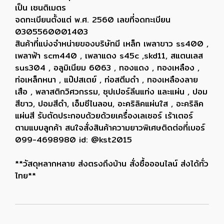
เป็น เซนติเมตร
จดทะเบียนตั้งแต่ พ.ศ. 2560 เลขที่จดทะเบียน
0305560001403
สินค้าที่แบ่งจำหน่ายของบริษัทมี เหล็ก เพลาขาว ss400 ,
เพลาฟ้า scm440 , เพลาแดง s45c ,skd11, สแตนเลส
sus304 , อลูมิเนียม 6063 , ทองแดง , ทองเหลือง ,
ท่อเหล็กหนา , แป๊ปสเตย์ , ท่อสตีมดำ , ทองเหลืองลาย
เสือ , พลาสติกวิศวกรรม, ซุปเปอร์ลีนแท่ง และแผ่น , ปอม
สีขาว, ปอมสีดำ, เอ็มซีไนลอน, อะคริลิคแผ่นใส , อะคริลิค
แผ่นสี รับตัดประกอบด้วยด้วยเครื่องเลเซอร์ เร้าเตอร์
ตามแบบลูกค้า สนใจสั่งสินค้าความยาวพิเศษติดต่อที่เบอร์
099-4698980 id: @kst2015
**วัสดุหลากหลาย ส่งตรงถึงบ้าน สั่งซื้อออนไลน์ ส่งได้ทั่ว
ไทย**