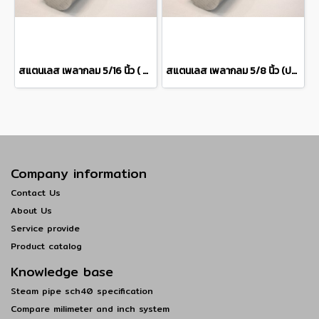
สแตนเลส เพลากลม 5/16 นิ้ว ( ประมาณ 7.94มิล) เกรด 304 stainless round bar แบ่งขายความยาว 10 เซนติเมตร
สแตนเลส เพลากลม 5/8 นิ้ว (ประมาณ 15.88มิล)เกรด 304 stainless round bar แบ่งขายความยาว 10 เซนติเมตร
Company information
Contact Us
About Us
Service provide
Product catalog
Knowledge base
Steam pipe sch40 specification
Compare milimeter and inch system