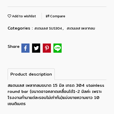
Add to wishlist
Compare
Categories :
,
สเตนเลส SUS304
สเตนเลส เพลากลม
Share
Product description
สแตนเลส เพลากลมขนาด 15 มิล เกรด 304 stainless
round bar (ขนาดอาจคลาดเคลื่อนได้1-2 มิลค่ะ เพราะ
โรงงานทำมาแต่ละรอบไม่เท่ากัน)แบ่งขายความยาว 10
เซนติเมตร