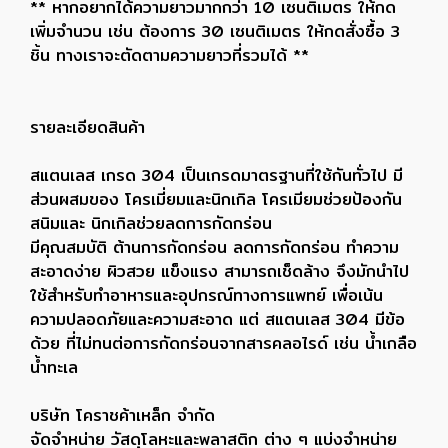
** หากอยากได้ความยาวมากกว่า 10 เซนติเมตร ให้กด
เพิ่มจำนวน เช่น ต้องการ 30 เซนติเมตร ให้กดสั่งซื้อ 3
ชิ้น ทางเราจะตัดตามความยาวที่รวมได้ **
รายละเอียดสินค้า
สแตนเลส เกรด 304 เป็นเกรดมาตรฐานที่ใช้กันทั่วไป มี
ส่วนผสมของ โครเมี่ยมและนิกเกิล โครเมียมช่วยป้องกัน
สนิมและ นิกเกิลช่วยลดการกัดกร่อน
มีคุณสมบัติ ต้านการกัดกร่อน ลดการกัดกร่อน ทำความ
สะอาดง่าย ผิวสวย แข็งแรง สามารถเช็ดล้าง จึงมักนำไป
ใช้สำหรับทำอาหารและอุปกรณ์ทางการแพทย์ เพื่อเน้น
ความปลอดภัยและความสะอาด แต่ สแตนเลส 304 มีข้อ
ด้วย ที่ไม่ทนต่อการกัดกร่อนจากสารคลอไรด์ เช่น น้ำเกลือ
น้ำทะเล
บริษัท โคราชค้าเหล็ก จำกัด
จัดจำหน่าย วัสดุโลหะและพลาสติก ต่าง ๆ แบ่งจำหน่าย