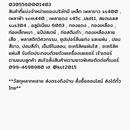
0305560001403
สินค้าที่แบ่งจำหน่ายของบริษัทมี เหล็ก เพลาขาว ss400 ,
เพลาฟ้า scm440 , เพลาแดง s45c ,skd11, สแตนเลส
sus304 , อลูมิเนียม 6063 , ทองแดง , ทองเหลือง ,
ท่อเหล็กหนา , แป๊ปสเตย์ , ท่อสตีมดำ , ทองเหลืองลาย
เสือ , พลาสติกวิศวกรรม, ซุปเปอร์ลีนแท่ง และแผ่น , ปอม
สีขาว, ปอมสีดำ, เอ็มซีไนลอน, อะคริลิคแผ่นใส , อะคริลิค
แผ่นสี รับตัดประกอบด้วยด้วยเครื่องเลเซอร์ เร้าเตอร์
ตามแบบลูกค้า สนใจสั่งสินค้าความยาวพิเศษติดต่อที่เบอร์
099-4698980 id: @kst2015
**วัสดุหลากหลาย ส่งตรงถึงบ้าน สั่งซื้อออนไลน์ ส่งได้ทั่ว
ไทย**