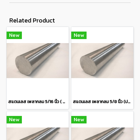
Related Product
New
New
สแตนเลส เพลากลม 5/16 นิ้ว ( ประมาณ 7.94มิล) เกรด 304 stainless round bar แบ่งขายความยาว 10 เซนติเมตร
สแตนเลส เพลากลม 5/8 นิ้ว (ประมาณ 15.88มิล)เกรด 304 stainless round bar แบ่งขายความยาว 10 เซนติเมตร
New
New