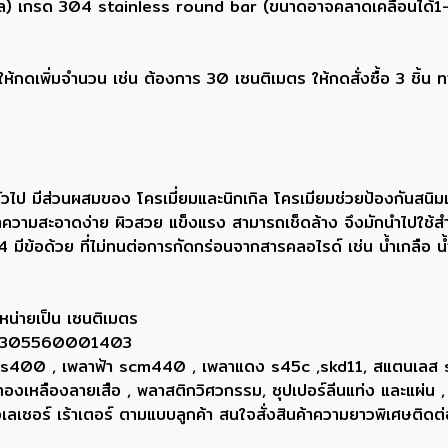
) เกรด 304 stainless round bar (ขนาดอาจคลาดเคลื่อนได้1-2 
กดเพิ่มจำนวน เช่น ต้องการ 30 เซนติเมตร ให้กดสั่งซื้อ 3 ชิ้น 
วไป มีส่วนผสมของ โครเมี่ยมและนิกเกิล โครเมียมช่วยป้องกันสนิม
ำความสะอาดง่าย ผิวสวย แข็งแรง สามารถเช็ดล้าง จึงมักนำไปใช้ส
้อด้วย ที่ไม่ทนต่อการกัดกร่อนจากสารคลอไรด์ เช่น น้ำเกลือ น้
หน่ายเป็น เซนติเมตร
ยน 0305560001403
ขาว ss400 , เพลาฟ้า scm440 , เพลาแดง s45c ,skd11, สแตนเลส
, ทองเหลืองลายเสือ , พลาสติกวิศวกรรม, ซุปเปอร์ลีนแท่ง และแผ่น ,
่องเลเซอร์ เร้าเตอร์ ตามแบบลูกค้า สนใจสั่งสินค้าความยาวพิเศษ