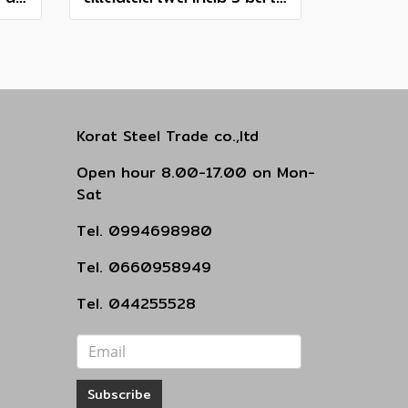
Korat Steel Trade co.,ltd
Open hour 8.00-17.00 on Mon-
Sat
Tel. 0994698980
Tel. 0660958949
Tel. 044255528
Subscribe