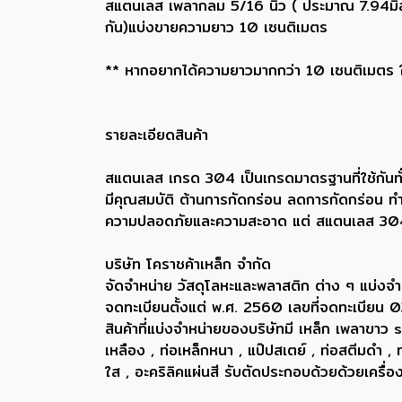
สแตนเลส เพลากลม 5/16 นิ้ว ( ประมาณ 7.94มิล
กัน)แบ่งขายความยาว 10 เซนติเมตร
** หากอยากได้ความยาวมากกว่า 10 เซนติเมตร ให้
รายละเอียดสินค้า
สแตนเลส เกรด 304 เป็นเกรดมาตรฐานที่ใช้กันทั่
มีคุณสมบัติ ต้านการกัดกร่อน ลดการกัดกร่อน ท
ความปลอดภัยและความสะอาด แต่ สแตนเลส 304 มีข
บริษัท โคราชค้าเหล็ก จำกัด
จัดจำหน่าย วัสดุโลหะและพลาสติก ต่าง ๆ แบ่งจำ
จดทะเบียนตั้งแต่ พ.ศ. 2560 เลขที่จดทะเบี
สินค้าที่แบ่งจำหน่ายของบริษัทมี เหล็ก เพลา
เหลือง , ท่อเหล็กหนา , แป๊ปสเตย์ , ท่อสตีมดำ 
ใส , อะคริลิคแผ่นสี รับตัดประกอบด้วยด้วยเครื