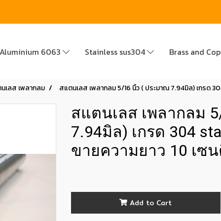
Aluminium 6063
Stainless sus304
Brass and Co
ตนเลส เพลากลม
สแตนเลส เพลากลม 5/16 นิ้ว ( ประมาณ 7.94มิล) เกรด 30
สแตนเลส เพลากลม 5/
7.94มิล) เกรด 304 sta
ขายความยาว 10 เซน
Add to Cart