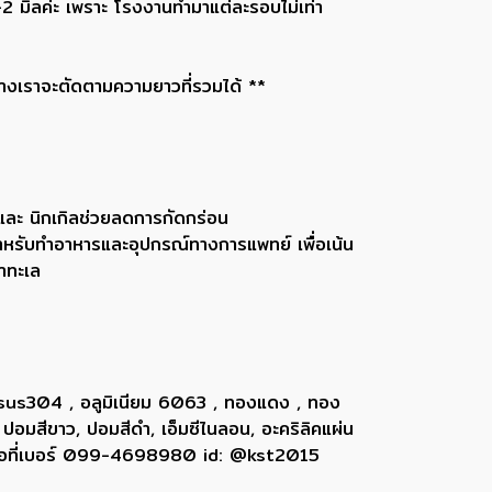
มิลค่ะ เพราะ โรงงานทำมาแต่ละรอบไม่เท่า
ทางเราจะตัดตามความยาวที่รวมได้ **
และ นิกเกิลช่วยลดการกัดกร่อน
ำหรับทำอาหารและอุปกรณ์ทางการแพทย์ เพื่อเน้น
ำทะเล
 sus304 , อลูมิเนียม 6063 , ทองแดง , ทอง
 ปอมสีขาว, ปอมสีดำ, เอ็มซีไนลอน, อะคริลิคแผ่น
ติดต่อที่เบอร์ 099-4698980 id: @kst2015