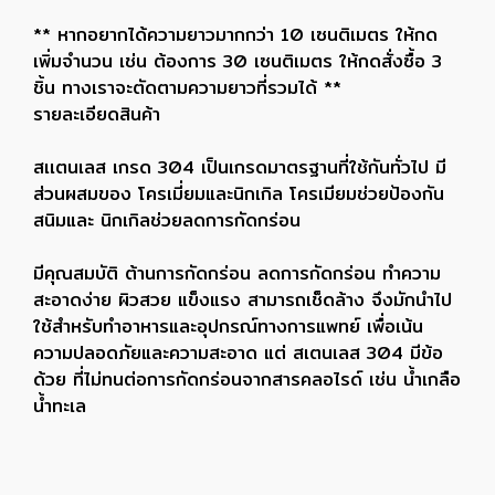
** หากอยากได้ความยาวมากกว่า 10 เซนติเมตร ให้กด
เพิ่มจำนวน เช่น ต้องการ 30 เซนติเมตร ให้กดสั่งซื้อ 3
ชิ้น ทางเราจะตัดตามความยาวที่รวมได้ **
รายละเอียดสินค้า
สเเตนเลส เกรด 304 เป็นเกรดมาตรฐานที่ใช้กันทั่วไป มี
ส่วนผสมของ โครเมี่ยมและนิกเกิล โครเมียมช่วยป้องกัน
สนิมและ นิกเกิลช่วยลดการกัดกร่อน
มีคุณสมบัติ ต้านการกัดกร่อน ลดการกัดกร่อน ทำความ
สะอาดง่าย ผิวสวย แข็งแรง สามารถเช็ดล้าง จึงมักนำไป
ใช้สำหรับทำอาหารและอุปกรณ์ทางการแพทย์ เพื่อเน้น
ความปลอดภัยและความสะอาด แต่ สเตนเลส 304 มีข้อ
ด้วย ที่ไม่ทนต่อการกัดกร่อนจากสารคลอไรด์ เช่น น้ำเกลือ
น้ำทะเล