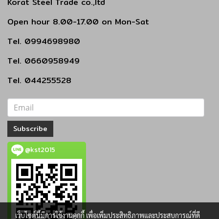
Korat Steel Trade co.,ltd
Open hour 8.00-17.00 on Mon-Sat
Tel. 0994698980
Tel. 0660958949
Tel. 044255528
Subscribe
@kst2015
เว็บไซต์นี้มีการใช้งานคุกกี้ เพื่อเพิ่มประสิทธิภาพและประสบการณ์ที่ดี