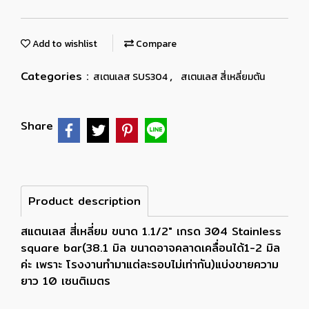
Add to wishlist
Compare
Categories :
,
สเตนเลส SUS304
สเตนเลส สี่เหลี่ยมตัน
Share
Product description
สแตนเลส สี่เหลี่ยม ขนาด 1.1/2" เกรด 304 Stainless
square bar(38.1 มิล ขนาดอาจคลาดเคลื่อนได้1-2 มิล
ค่ะ เพราะ โรงงานทำมาแต่ละรอบไม่เท่ากัน)แบ่งขายความ
ยาว 10 เซนติเมตร