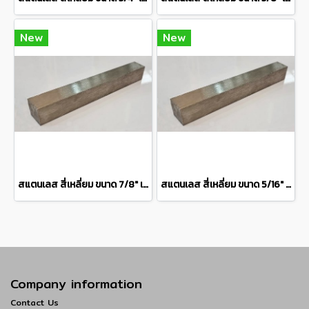
New
New
สแตนเลส สี่เหลี่ยม ขนาด 7/8" เกรด 304 Stainless square barแบ่งขายความยาว 10 เซนติเมตร
สแตนเลส สี่เหลี่ยม ขนาด 5/16" เกรด 304 Stainless square bar แบ่งขายความยาว 10 เซนติเมตร
Company information
Contact Us