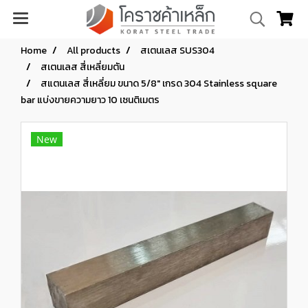
Home
All products
สเตนเลส SUS304
สเตนเลส สี่เหลี่ยมตัน
สแตนเลส สี่เหลี่ยม ขนาด 5/8" เกรด 304 Stainless square
bar แบ่งขายความยาว 10 เซนติเมตร
New