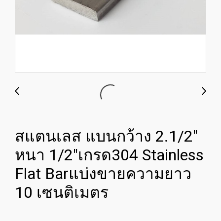
สแตนเลส แบนกว้าง 2.1/2"
หนา 1/2"เกรด304 Stainless
Flat Barแบ่งขายความยาว
10 เซนติเมตร