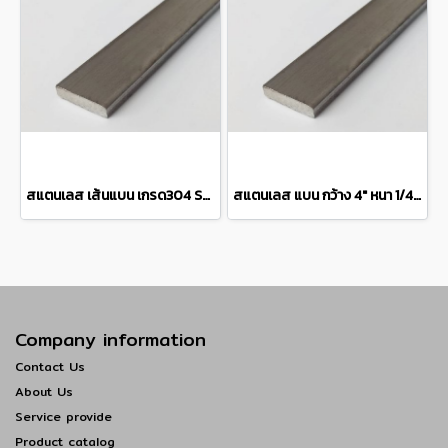
สแตนเลส เส้นแบน เกรด304 Stainless Flat Bar 4" หนา 1/8"แบ่งขายความยาว 10 เซนติเมตร
สแตนเลส แบน กว้าง 4" หนา 1/4"เกรด304 Stainless Flat Bar แบ่งขายความยาว 10 เซนติเมตร
Company information
Contact Us
About Us
Service provide
Product catalog