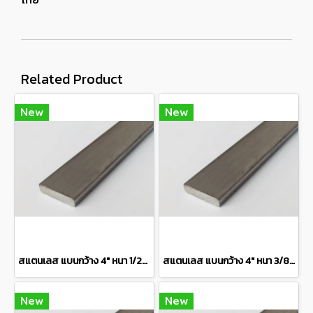
Related Product
New
New
สแตนเลส แบนกว้าง 4" หนา 1/2" เกรด304 Stainless Flat Barแบ่งขายความยาว 10 เซนติเมตร
สแตนเลส แบนกว้าง 4" หนา 3/8" เกรด304 Stainless Flat Barแบ่งขายความยาว 10 เซนติเมตร
New
New