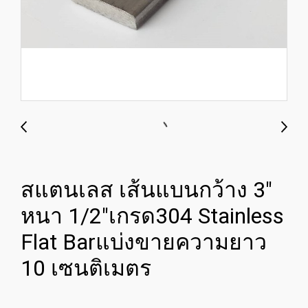
สแตนเลส เส้นแบนกว้าง 3"
หนา 1/2"เกรด304 Stainless
Flat Barแบ่งขายความยาว
10 เซนติเมตร