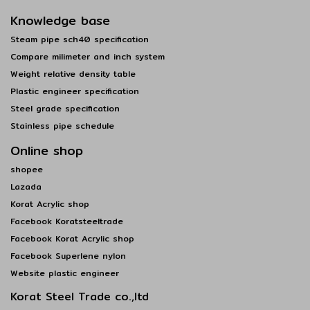
Knowledge base
Steam pipe sch40 specification
Compare milimeter and inch system
Weight relative density table
Plastic engineer specification
Steel grade specification
Stainless pipe schedule
Online shop
shopee
Lazada
Korat Acrylic shop
Facebook Koratsteeltrade
Facebook Korat Acrylic shop
Facebook Superlene nylon
Website plastic engineer
Korat Steel Trade co.,ltd