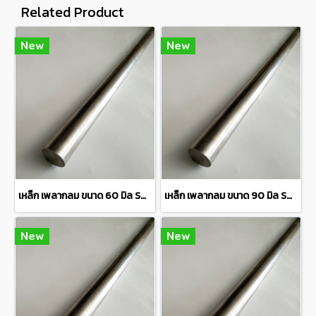
Related Product
New
New
เหล็ก เพลากลม ขนาด 60 มิล SKD11 steel round bar แบ่งขายความยาว 10 เซนติเมตร
เหล็ก เพลากลม ขนาด 90 มิล SKD11 steel round bar แบ่งขายความยาว 10 เซนติเมตร
New
New