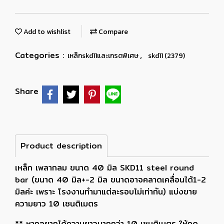
Add to wishlist
Compare
Categories :
,
เหล็กskd11และเกรดพิเศษ
skd11 (2379)
Share
Product description
เหล็ก เพลากลม ขนาด 40 มิล SKD11 steel round
bar (ขนาด 40 มิล+-2 มิล ขนาดอาจคลาดเคลื่อนได้1-2
มิลค่ะ เพราะ โรงงานทำมาแต่ละรอบไม่เท่ากัน) แบ่งขาย
ความยาว 10 เซนติเมตร
** หากอยากได้ความยาวมากกว่า 10 เซนติเมตร ให้กด