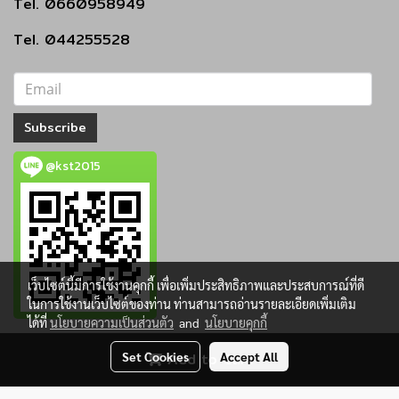
Tel. 0660958949
Tel. 044255528
Subscribe
@kst2015
เว็บไซต์นี้มีการใช้งานคุกกี้ เพื่อเพิ่มประสิทธิภาพและประสบการณ์ที่ดี
ในการใช้งานเว็บไซต์ของท่าน ท่านสามารถอ่านรายละเอียดเพิ่มเติม
ได้ที่
นโยบายความเป็นส่วนตัว
and
นโยบายคุกกี้
Set Cookies
Add to Cart
Accept All
Copy right by บริษัท โคราชค้าเหล็ก จำกัด
Today's visitor
595