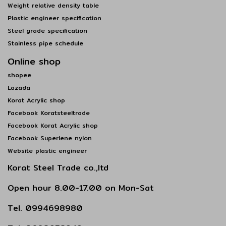
Weight relative density table
Plastic engineer specification
Steel grade specification
Stainless pipe schedule
Online shop
shopee
Lazada
Korat Acrylic shop
Facebook Koratsteeltrade
Facebook Korat Acrylic shop
Facebook Superlene nylon
Website plastic engineer
Korat Steel Trade co.,ltd
Open hour 8.00-17.00 on Mon-Sat
Tel. 0994698980