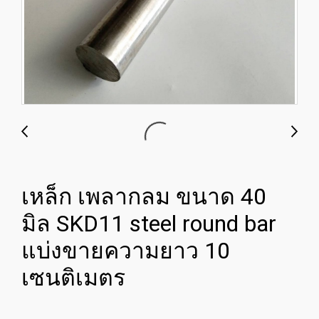
เหล็ก เพลากลม ขนาด 40
มิล SKD11 steel round bar
แบ่งขายความยาว 10
เซนติเมตร