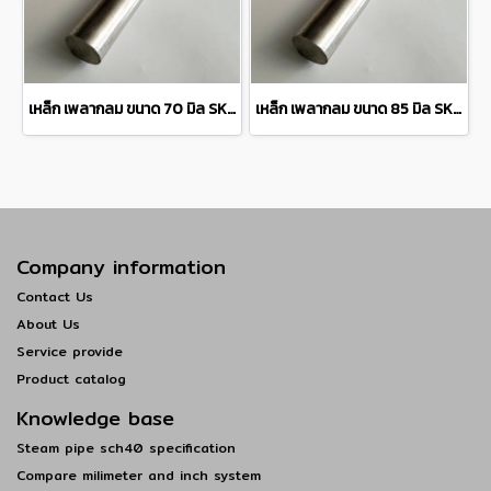
เหล็ก เพลากลม ขนาด 70 มิล SKD11 steel round bar แบ่งขายที่ ความยาว 10 เซนติเมตร
เหล็ก เพลากลม ขนาด 85 มิล SKD11 steel round bar แบ่งขายที่ ความยาว 10 เซนติเมตร
Company information
Contact Us
About Us
Service provide
Product catalog
Knowledge base
Steam pipe sch40 specification
Compare milimeter and inch system