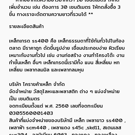
เพิ่มจำนวน เช่น ต้องการ 30 เซนติเมตร ให้กดสั่งซื้อ 3
ชิ้น ทางเราจะตัดตามความยาวที่รวมได้ **
รายละเอียดสินค้า
เหล็กเกรด ss400 คือ เหล็กธรรมดาที่ใช้กันทั่วไปในท้อง
ตลาด มีราคาถูก ดัดขึ้นรูปง่าย เชื่อมประกอบง่าย ผิวเรียบ
เหมาะกับงานทั่วไป เช่น งานก่อสร้าง งานทำโครงโต๊ะ งาน
ทำชั้นเหล็ก อื่นๆ เหล็กเกรดนี้เรามีทั้ง แบน สี่เหลี่ยม หก
เหลี่ยม เพลากลมมิล และเพลากลมหุน
บริษัท โคราชค้าเหล็ก จำกัด
จัดจำหน่าย วัสดุโลหะและพลาสติก ต่าง ๆ แบ่งจำหน่าย
เป็น เซนติเมตร
จดทะเบียนตั้งแต่ พ.ศ. 2560 เลขที่จดทะเบียน
0305560001403
สินค้าที่แบ่งจำหน่ายของบริษัทมี เหล็ก เพลาขาว ss400 ,
เพลาฟ้า scm440 , เพลาแดง s45c ,skd11, สเตนเลส
sus304 , อลูมิเนียม 6063 , ทองแดง , ทองเหลือง ,