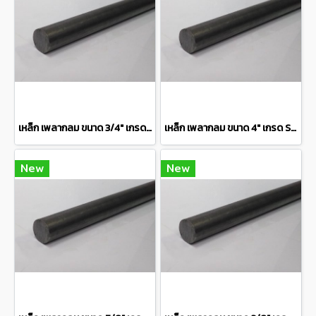
เหล็ก เพลากลม ขนาด 3/4" เกรด SS400 Steel round bar แบ่งขายความยาว 10 เซนติเมตร
เหล็ก เพลากลม ขนาด 4" เกรด SS400 Steel round bar แบ่งขายความยาว 10 เซนติเมตร
New
New