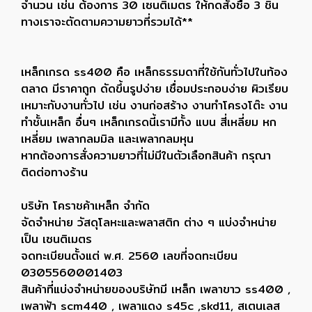
จำนวน เช่น ต้องการ 30 เซนติเมตร ให้กดสั่งซื้อ 3 ชิ้น
ทางเราจะตัดตามความยาวที่รวมได้**
เหล็กเกรด ss400 คือ เหล็กธรรมดาที่ใช้กันทั่วไปในท้อง
ตลาด มีราคาถูก ดัดขึ้นรูปง่าย เชื่อมประกอบง่าย ผิวเรียบ
เหมาะกับงานทั่วไป เช่น งานก่อสร้าง งานทำโครงโต๊ะ งาน
ทำชั้นเหล็ก อื่นๆ เหล็กเกรดนี้เรามีทั้ง แบน สี่เหลี่ยม หก
เหลี่ยม เพลากลมมิล และเพลากลมหุน
หากต้องการสั่งความยาวที่ไม่มีในตัวเลือกสินค้า กรุณา
ติดต่อทางร้าน
บริษัท โคราชค้าเหล็ก จำกัด
จัดจำหน่าย วัสดุโลหะและพลาสติก ต่าง ๆ แบ่งจำหน่าย
เป็น เซนติเมตร
จดทะเบียนตั้งแต่ พ.ศ. 2560 เลขที่จดทะเบียน
0305560001403
สินค้าที่แบ่งจำหน่ายของบริษัทมี เหล็ก เพลาขาว ss400 ,
เพลาฟ้า scm440 , เพลาแดง s45c ,skd11, สเตนเลส