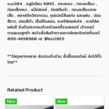
sus304 , อลูมิเนียม 6063 , ทองแดง , ทองเหลือง ,
ท่อเหล็กหนา , แป๊ปสเตย์ , ท่อสตีมดำ , ทองเหลืองลาย
เสือ , พลาสติกวิศวกรรม, ซุปเปอร์ลีนแท่ง และแผ่น , ปอม
สีขาว, ปอมสีดำ, เอ็มซีไนลอน, อะคริลิคแผ่นใส , อะคริลิค
แผ่นสี รับตัดประกอบด้วยด้วยเครื่องเลเซอร์ เร้าเตอร์
ตามแบบลูกค้า สนใจสั่งสินค้าความยาวพิเศษติดต่อที่เบอร์
099-4698980 id: @kst2015
**วัสดุหลากหลาย ส่งตรงถึงบ้าน สั่งซื้อออนไลน์ ส่งได้ทั่ว
ไทย**
Related Product
New
New