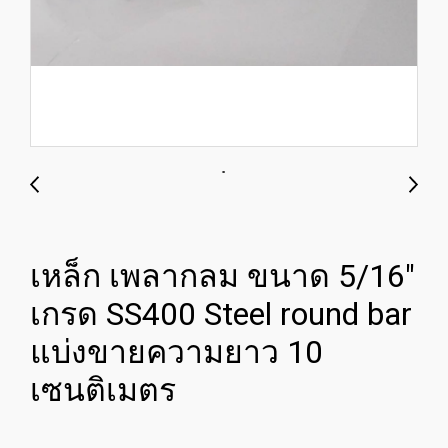
เหล็ก เพลากลม ขนาด 5/16"
เกรด SS400 Steel round bar
แบ่งขายความยาว 10
เซนติเมตร