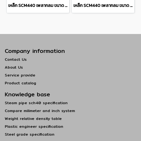
เหล็ก SCM440 เพลากลม ขนาด 80 มิล เพลาฟ้า SCM440 Steel Round Bar แบ่งขายความยาว 10 เซนติเมตร
เหล็ก SCM440 เพลากลม ขนาด 90 มิล เพลาฟ้า SCM440 Steel Round Bar แบ่งขายความยาว 10 เซนติเมตร
Company information
Contact Us
About Us
Service provide
Product catalog
Knowledge base
Steam pipe sch40 specification
Compare milimeter and inch system
Weight relative density table
Plastic engineer specification
Steel grade specification