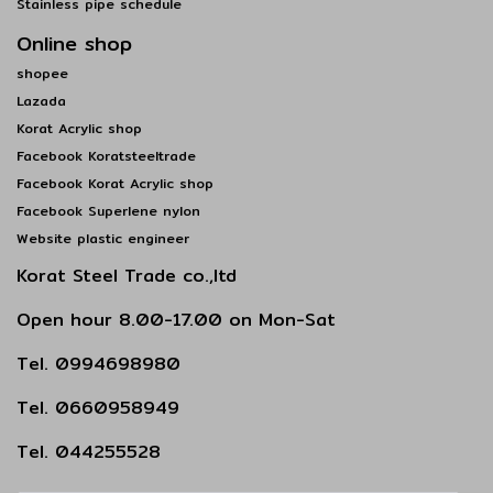
Stainless pipe schedule
Online shop
shopee
Lazada
Korat Acrylic shop
Facebook Koratsteeltrade
Facebook Korat Acrylic shop
Facebook Superlene nylon
Website plastic engineer
Korat Steel Trade co.,ltd
Open hour 8.00-17.00 on Mon-Sat
Tel. 0994698980
Tel. 0660958949
Tel. 044255528