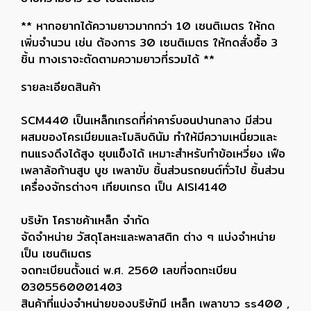
** หากอยากได้ความยาวมากกว่า 10 เซนติเมตร ให้กด
เพิ่มจำนวน เช่น ต้องการ 30 เซนติเมตร ให้กดสั่งซื้อ 3
ชิ้น ทางเราจะตัดตามความยาวที่รวมได้ **
รายละเอียดสินค้า
SCM440 เป็นเหล็กเกรดที่ค่าคาร์บอนปานกลาง มีส่วน
ผสมของโครเมียมและโมลิบดินัม ทำให้มีความเหนี่ยวและ
ทนแรงดึงได้สูง ชุบแข็งได้ เหมาะสำหรับทำข้อเหวี่ยง เฟือ
เพลาล้อก้านสูบ บูช เพลาขับ ชิ้นส่วนรถยนต์ทั่วไป ชิ้นส่วน
เครื่องจักรต่างๆ เทียบเกรด เป็น AISI4140
บริษัท โคราชค้าเหล็ก จำกัด
จัดจำหน่าย วัสดุโลหะและพลาสติก ต่าง ๆ แบ่งจำหน่าย
เป็น เซนติเมตร
จดทะเบียนตั้งแต่ พ.ศ. 2560 เลขที่จดทะเบียน
0305560001403
สินค้าที่แบ่งจำหน่ายของบริษัทมี เหล็ก เพลาขาว ss400 ,