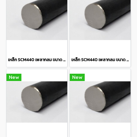
เหล็ก SCM440 เพลากลม ขนาด 95 มิล เพลาฟ้า SCM440 Steel Round Bar แบ่งขายความยาว 10 เซนติเมตร
เหล็ก SCM440 เพลากลม ขนาด 90 มิล เพลาฟ้า SCM440 Steel Round Bar แบ่งขายความยาว 10 เซนติเมตร
New
New