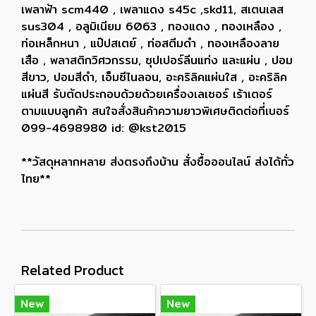
เพลาฟ้า scm440 , เพลาแดง s45c ,skd11, สเตนเลส
sus304 , อลูมิเนียม 6063 , ทองแดง , ทองเหลือง ,
ท่อเหล็กหนา , แป๊ปสเตย์ , ท่อสตีมดำ , ทองเหลืองลาย
เสือ , พลาสติกวิศวกรรม, ซุปเปอร์ลีนแท่ง และแผ่น , ปอม
สีขาว, ปอมสีดำ, เอ็มซีไนลอน, อะคริลิคแผ่นใส , อะคริลิค
แผ่นสี รับตัดประกอบด้วยด้วยเครื่องเลเซอร์ เร้าเตอร์
ตามแบบลูกค้า สนใจสั่งสินค้าความยาวพิเศษติดต่อที่เบอร์
099-4698980 id: @kst2015
**วัสดุหลากหลาย ส่งตรงถึงบ้าน สั่งซื้อออนไลน์ ส่งได้ทั่ว
ไทย**
Related Product
New
New