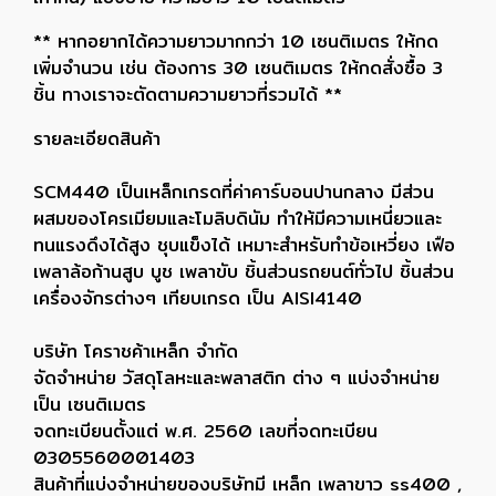
** หากอยากได้ความยาวมากกว่า 10 เซนติเมตร ให้กด
เพิ่มจำนวน เช่น ต้องการ 30 เซนติเมตร ให้กดสั่งซื้อ 3
ชิ้น ทางเราจะตัดตามความยาวที่รวมได้ **
รายละเอียดสินค้า
SCM440 เป็นเหล็กเกรดที่ค่าคาร์บอนปานกลาง มีส่วน
ผสมของโครเมียมและโมลิบดินัม ทำให้มีความเหนี่ยวและ
ทนแรงดึงได้สูง ชุบแข็งได้ เหมาะสำหรับทำข้อเหวี่ยง เฟือ
เพลาล้อก้านสูบ บูช เพลาขับ ชิ้นส่วนรถยนต์ทั่วไป ชิ้นส่วน
เครื่องจักรต่างๆ เทียบเกรด เป็น AISI4140
บริษัท โคราชค้าเหล็ก จำกัด
จัดจำหน่าย วัสดุโลหะและพลาสติก ต่าง ๆ แบ่งจำหน่าย
เป็น เซนติเมตร
จดทะเบียนตั้งแต่ พ.ศ. 2560 เลขที่จดทะเบียน
0305560001403
สินค้าที่แบ่งจำหน่ายของบริษัทมี เหล็ก เพลาขาว ss400 ,