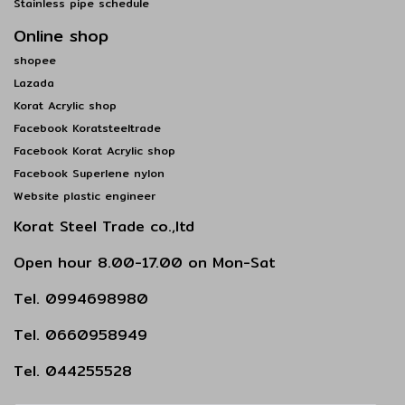
Stainless pipe schedule
Online shop
shopee
Lazada
Korat Acrylic shop
Facebook Koratsteeltrade
Facebook Korat Acrylic shop
Facebook Superlene nylon
Website plastic engineer
Korat Steel Trade co.,ltd
Open hour 8.00-17.00 on Mon-Sat
Tel. 0994698980
Tel. 0660958949
Tel. 044255528