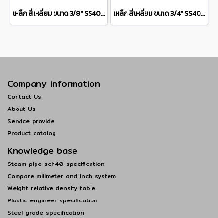
เหล็ก สี่เหลี่ยม ขนาด 3/8" SS400 Steel square bar แบ่งขายที่ ความยาว 10 เซนติเมตร
เหล็ก สี่เหลี่ยม ขนาด 3/4" SS400 Steel square bar แบ่งขายที่ ความยาว 10 เซนติเมตร
Company information
Contact Us
About Us
Service provide
Product catalog
Knowledge base
Steam pipe sch40 specification
Compare milimeter and inch system
Weight relative density table
Plastic engineer specification
Steel grade specification