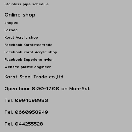
Stainless pipe schedule
Online shop
shopee
Lazada
Korat Acrylic shop
Facebook Koratsteeltrade
Facebook Korat Acrylic shop
Facebook Superlene nylon
Website plastic engineer
Korat Steel Trade co.,ltd
Open hour 8.00-17.00 on Mon-Sat
Tel. 0994698980
Tel. 0660958949
Tel. 044255528