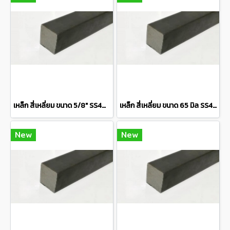
เหล็ก สี่เหลี่ยม ขนาด 5/8" SS400 Steel square barแบ่งขายที่ ความยาว 10 เซนติเมตร
เหล็ก สี่เหลี่ยม ขนาด 65 มิล SS400 Steel square bar แบ่งขายที่ ความยาว 10 เซนติเมตร
New
New