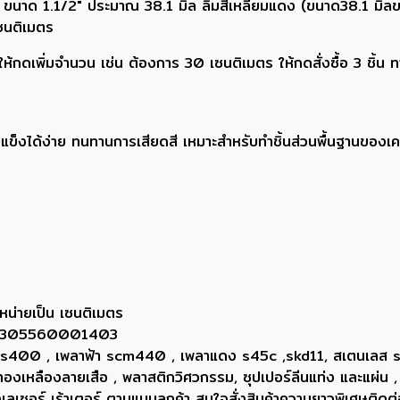
 ขนาด 1.1/2" ประมาณ 38.1 มิล ลิ่มสี่เหลี่ยมแดง (ขนาด38.1 มิล
ซนติเมตร
กดเพิ่มจำนวน เช่น ต้องการ 30 เซนติเมตร ให้กดสั่งซื้อ 3 ชิ้น 
ุบแข็งได้ง่าย ทนทานการเสียดสี เหมาะสำหรับทำชิ้นส่วนพื้นฐานของเค
หน่ายเป็น เซนติเมตร
ยน 0305560001403
ขาว ss400 , เพลาฟ้า scm440 , เพลาแดง s45c ,skd11, สเตนเลส
, ทองเหลืองลายเสือ , พลาสติกวิศวกรรม, ซุปเปอร์ลีนแท่ง และแผ่น ,
่องเลเซอร์ เร้าเตอร์ ตามแบบลูกค้า สนใจสั่งสินค้าความยาวพิเศษ