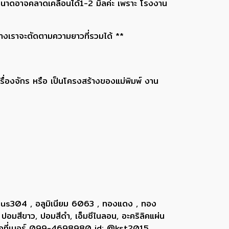
ขนาดอาจคลาดเคลื่อนได้1-2 มิลค่ะ เพราะ โรงงาน
ทางเราจะตัดตามความยาวที่รวมได้ **
รื่องจักร หรือ เป็นโครงสร้างของแม่พิมพ์ งาน
 sus304 , อลูมิเนียม 6063 , ทองแดง , ทอง
 ปอมสีขาว, ปอมสีดำ, เอ็มซีไนลอน, อะคริลิคแผ่น
ติดต่อที่เบอร์ 099-4698980 id: @kst2015