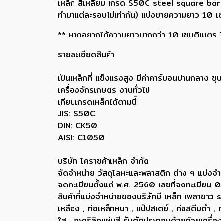
เหล็ก สี่เหลี่ยม เกรด S50C steel square bar
ทำมาแต่ละรอบไม่เท่ากัน) แบ่งขายความยาว 10 เ
** หากอยากได้ความยาวมากกว่า 10 เซนติเมตร ให้
รายละเอียดสินค้า
เป็นเหล็กที่ แข็งแรงสูง มีค่าคาร์บอนปานกลาง ช
เครื่องจักรเกษตร งานทั่วไป
เทียบเกรดเหล็กได้ตามนี้
JIS: S50C
DIN: CK50
AISI: C1050
บริษัท โคราชค้าเหล็ก จำกัด
จัดจำหน่าย วัสดุโลหะและพลาสติก ต่าง ๆ แบ่งจำ
จดทะเบียนตั้งแต่ พ.ศ. 2560 เลขที่จดทะเบี
สินค้าที่แบ่งจำหน่ายของบริษัทมี เหล็ก เพลา
เหลือง , ท่อเหล็กหนา , แป๊ปสเตย์ , ท่อสตีมดำ 
ใส , อะคริลิคแผ่นสี รับตัดประกอบด้วยด้วยเครื