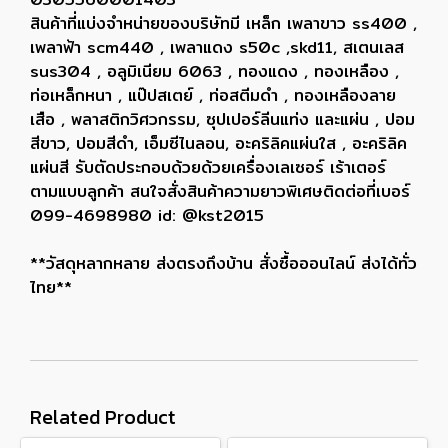
สินค้าที่แบ่งจำหน่ายของบริษัทมี เหล็ก เพลาขาว ss400 ,
เพลาฟ้า scm440 , เพลาแดง s50c ,skd11, สเตนเลส
sus304 , อลูมิเนียม 6063 , ทองแดง , ทองเหลือง ,
ท่อเหล็กหนา , แป๊ปสเตย์ , ท่อสตีมดำ , ทองเหลืองลาย
เสือ , พลาสติกวิศวกรรม, ซุปเปอร์ลีนแท่ง และแผ่น , ปอม
สีขาว, ปอมสีดำ, เอ็มซีไนลอน, อะคริลิคแผ่นใส , อะคริลิค
แผ่นสี รับตัดประกอบด้วยด้วยเครื่องเลเซอร์ เร้าเตอร์
ตามแบบลูกค้า สนใจสั่งสินค้าความยาวพิเศษติดต่อที่เบอร์
099-4698980 id: @kst2015
**วัสดุหลากหลาย ส่งตรงถึงบ้าน สั่งซื้อออนไลน์ ส่งได้ทั่ว
ไทย**
Related Product