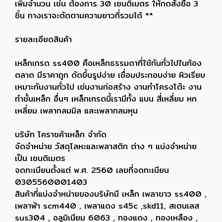
เพิ่มจำนวน เช่น ต้องการ 30 เซนติเมตร ให้กดสั่งซื้อ 3
ชิ้น ทางเราจะตัดตามความยาวที่รวมได้ **
รายละเอียดสินค้า
เหล็กเกรด ss400 คือเหล็กธรรมดาที่ใช้กันทั่วไปในท้อง
ตลาด มีราคาถูก ดัดขึ้นรูปง่าย เชื่อมประกอบง่าย ผิวเรียบ
เหมาะกับงานทั่วไป เช่นงานก่อสร้าง งานทำโครงโต๊ะ งาน
ทำชั้นเหล็ก อื่นๆ เหล็กเกรดนี้เรามีทั้ง แบน สี่เหลี่ยม หก
เหลี่ยม เพลากลมมิล และเพลากลมหุน
บริษัท โคราชค้าเหล็ก จำกัด
จัดจำหน่าย วัสดุโลหะและพลาสติก ต่าง ๆ แบ่งจำหน่าย
เป็น เซนติเมตร
จดทะเบียนตั้งแต่ พ.ศ. 2560 เลขที่จดทะเบียน
0305560001403
สินค้าที่แบ่งจำหน่ายของบริษัทมี เหล็ก เพลาขาว ss400 ,
เพลาฟ้า scm440 , เพลาแดง s45c ,skd11, สเตนเลส
sus304 , อลูมิเนียม 6063 , ทองแดง , ทองเหลือง ,