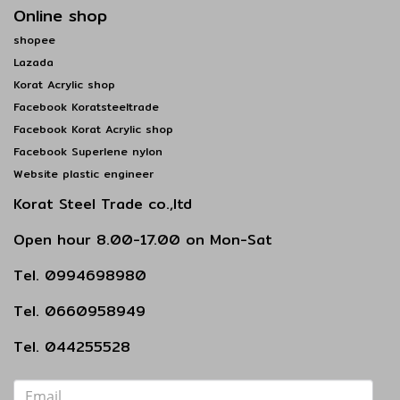
Online shop
shopee
Lazada
Korat Acrylic shop
Facebook Koratsteeltrade
Facebook Korat Acrylic shop
Facebook Superlene nylon
Website plastic engineer
Korat Steel Trade co.,ltd
Open hour 8.00-17.00 on Mon-Sat
Tel. 0994698980
Tel. 0660958949
Tel. 044255528