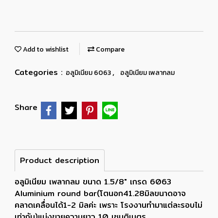
Add to wishlist
Compare
Categories :
,
อลูมิเนียม 6063
อลูมิเนียม เพลากลม
Share
Product description
อลูมิเนียม เพลากลม ขนาด 1.5/8" เกรด 6063
Aluminium round bar(โตนอก41.28มิลขนาดอาจ
คลาดเคลื่อนได้1-2 มิลค่ะ เพราะ โรงงานทำมาแต่ละรอบไม่
เท่ากัน)แบ่งขายความยาว 10 เซนติเมตร