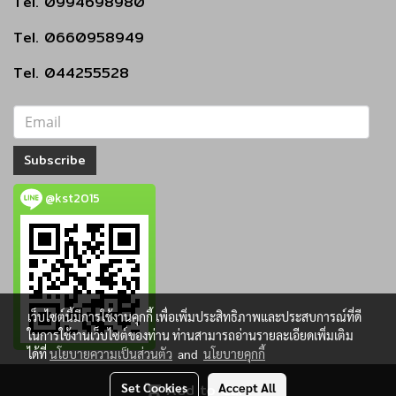
Tel. 0994698980
Tel. 0660958949
Tel. 044255528
Subscribe
@kst2015
เว็บไซต์นี้มีการใช้งานคุกกี้ เพื่อเพิ่มประสิทธิภาพและประสบการณ์ที่ดี
ในการใช้งานเว็บไซต์ของท่าน ท่านสามารถอ่านรายละเอียดเพิ่มเติม
ได้ที่
นโยบายความเป็นส่วนตัว
and
นโยบายคุกกี้
Set Cookies
Add to Cart
Accept All