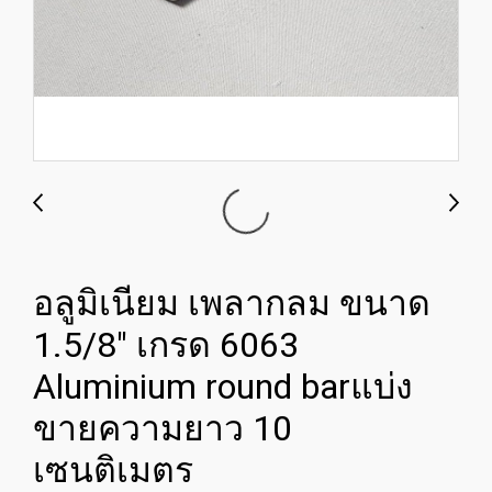
อลูมิเนียม เพลากลม ขนาด
1.5/8" เกรด 6063
Aluminium round barแบ่ง
ขายความยาว 10
เซนติเมตร