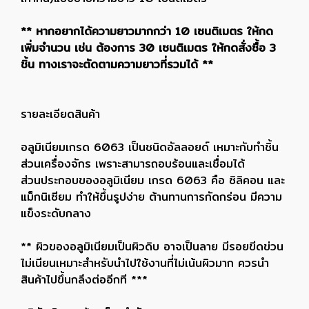
** หากอยากได้ความยาวมากกว่า 10 เซนติเมตร ให้กด
เพิ่มจำนวน เช่น ต้องการ 30 เซนติเมตร ให้กดสั่งซื้อ 3
ชิ้น ทางเราจะตัดตามความยาวที่รวมได้ **
รายละเอียดสินค้า
อลูมิเนียมเกรด 6063 เป็นชนิดอัลลอยด์ เหมาะกับทำชิ้น
ส่วนเครื่องจักร เพราะสามารถอบร้อนและเชื่อมได้
ส่วนประกอบของอลูมิเนียม เกรด 6063 คือ ซิลิคอน และ
แม็กนิเซียม ทำให้ขึ้นรูปง่าย ต้านทานการกัดกร่อน มีความ
แข็งระดับกลาง
** ผิวของอลูมิเนียมเป็นผิวดิบ อาจเป็นลาย มีรอยขีดข่วน
ไม่เนียนเหมาะสำหรับนำไปใช้งานที่ไม่เน้นผิวมาก ควรนำ
สินค้าไปขึ้นกลึงต่ออีกที ***