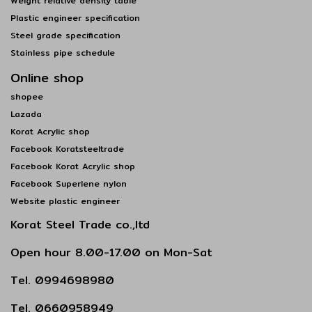
Weight relative density table
Plastic engineer specification
Steel grade specification
Stainless pipe schedule
Online shop
shopee
Lazada
Korat Acrylic shop
Facebook Koratsteeltrade
Facebook Korat Acrylic shop
Facebook Superlene nylon
Website plastic engineer
Korat Steel Trade co.,ltd
Open hour 8.00-17.00 on Mon-Sat
Tel. 0994698980
Tel. 0660958949