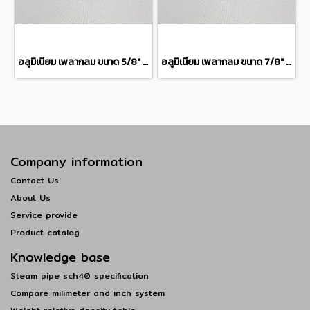
อลูมิเนียม เพลากลม ขนาด 5/8" เกรด 6063 Aluminium round barแบ่งขายความยาว 10 เซนติเมตร
อลูมิเนียม เพลากลม ขนาด 7/8" เกรด 6063 Aluminium round barแบ่งขายความยาว 10 เซนติเมตร
Company information
Contact Us
About Us
Service provide
Product catalog
Knowledge base
Steam pipe sch40 specification
Compare milimeter and inch system