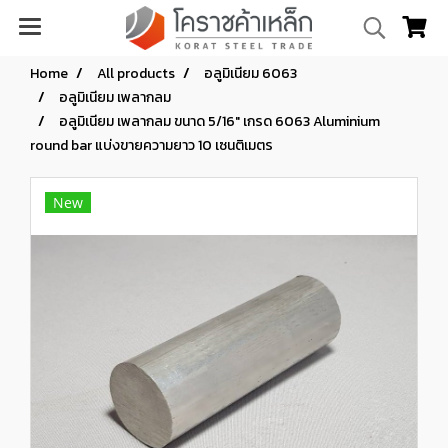
Home
All products
อลูมิเนียม 6063
อลูมิเนียม เพลากลม
อลูมิเนียม เพลากลม ขนาด 5/16" เกรด 6063 Aluminium
round bar แบ่งขายความยาว 10 เซนติเมตร
New