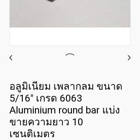
อลูมิเนียม เพลากลม ขนาด
5/16" เกรด 6063
Aluminium round bar แบ่ง
ขายความยาว 10
เซนติเมตร