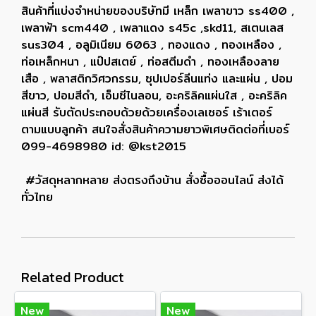
สินค้าที่แบ่งจำหน่ายของบริษัทมี เหล็ก เพลาขาว ss400 ,
เพลาฟ้า scm440 , เพลาแดง s45c ,skd11, สเตนเลส
sus304 , อลูมิเนียม 6063 , ทองแดง , ทองเหลือง ,
ท่อเหล็กหนา , แป๊ปสเตย์ , ท่อสตีมดำ , ทองเหลืองลาย
เสือ , พลาสติกวิศวกรรม, ซุปเปอร์ลีนแท่ง และแผ่น , ปอม
สีขาว, ปอมสีดำ, เอ็มซีไนลอน, อะคริลิคแผ่นใส , อะคริลิค
แผ่นสี รับตัดประกอบด้วยด้วยเครื่องเลเซอร์ เร้าเตอร์
ตามแบบลูกค้า สนใจสั่งสินค้าความยาวพิเศษติดต่อที่เบอร์
099-4698980 id: @kst2015
#วัสดุหลากหลาย ส่งตรงถึงบ้าน สั่งซื้อออนไลน์ ส่งได้
ทั่วไทย
Related Product
New
New