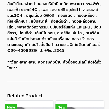
สินค้าที่แบ่งจำหน่ายของบริษัทมี เหล็ก เพลาขาว ss400 ,
เพลาฟ้า scm440 , เพลาแดง s45c ,skd11, สเตนเลส
sus304 , อลูมิเนียม 6063 , ทองแดง , ทองเหลือง ,
ท่อเหล็กหนา , แป๊ปสเตย์ , ท่อสตีมดำ , ทองเหลืองลาย
เสือ , พลาสติกวิศวกรรม, ซุปเปอร์ลีนแท่ง และแผ่น , ปอม
สีขาว, ปอมสีดำ, เอ็มซีไนลอน, อะคริลิคแผ่นใส , อะคริลิค
แผ่นสี รับตัดประกอบด้วยด้วยเครื่องเลเซอร์ เร้าเตอร์
ตามแบบลูกค้า สนใจสั่งสินค้าความยาวพิเศษติดต่อที่เบอร์
099-4698980 id: @kst2015
**วัสดุหลากหลาย ส่งตรงถึงบ้าน สั่งซื้อออนไลน์ ส่งได้ทั่ว
ไทย**
Related Product
New
New