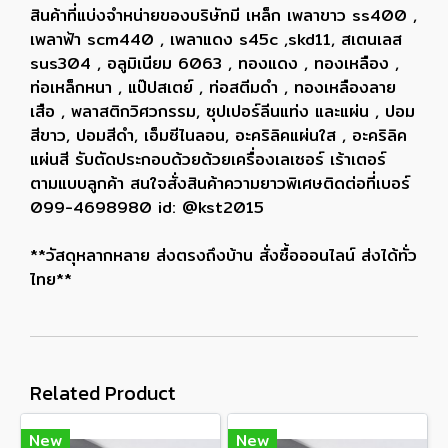
สินค้าที่แบ่งจำหน่ายของบริษัทมี เหล็ก เพลาขาว ss400 ,
เพลาฟ้า scm440 , เพลาแดง s45c ,skd11, สเตนเลส
sus304 , อลูมิเนียม 6063 , ทองแดง , ทองเหลือง ,
ท่อเหล็กหนา , แป๊ปสเตย์ , ท่อสตีมดำ , ทองเหลืองลาย
เสือ , พลาสติกวิศวกรรม, ซุปเปอร์ลีนแท่ง และแผ่น , ปอม
สีขาว, ปอมสีดำ, เอ็มซีไนลอน, อะคริลิคแผ่นใส , อะคริลิค
แผ่นสี รับตัดประกอบด้วยด้วยเครื่องเลเซอร์ เร้าเตอร์
ตามแบบลูกค้า สนใจสั่งสินค้าความยาวพิเศษติดต่อที่เบอร์
099-4698980 id: @kst2015
**วัสดุหลากหลาย ส่งตรงถึงบ้าน สั่งซื้อออนไลน์ ส่งได้ทั่ว
ไทย**
Related Product
New
New