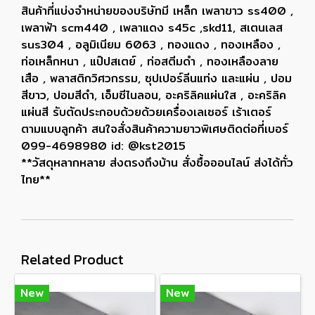
สินค้าที่แบ่งจำหน่ายของบริษัทมี เหล็ก เพลาขาว ss400 ,
เพลาฟ้า scm440 , เพลาแดง s45c ,skd11, สเตนเลส
sus304 , อลูมิเนียม 6063 , ทองแดง , ทองเหลือง ,
ท่อเหล็กหนา , แป๊ปสเตย์ , ท่อสตีมดำ , ทองเหลืองลาย
เสือ , พลาสติกวิศวกรรม, ซุปเปอร์ลีนแท่ง และแผ่น , ปอม
สีขาว, ปอมสีดำ, เอ็มซีไนลอน, อะคริลิคแผ่นใส , อะคริลิค
แผ่นสี รับตัดประกอบด้วยด้วยเครื่องเลเซอร์ เร้าเตอร์
ตามแบบลูกค้า สนใจสั่งสินค้าความยาวพิเศษติดต่อที่เบอร์
099-4698980 id: @kst2015
**วัสดุหลากหลาย ส่งตรงถึงบ้าน สั่งซื้อออนไลน์ ส่งได้ทั่ว
ไทย**
Related Product
New
New