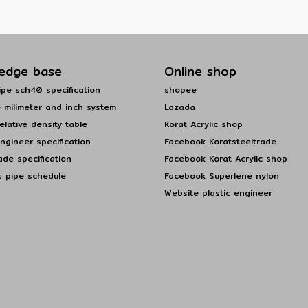
edge base
Online shop
pe sch40 specification
shopee
 milimeter and inch system
Lazada
elative density table
Korat Acrylic shop
engineer specification
Facebook Koratsteeltrade
ade specification
Facebook Korat Acrylic shop
s pipe schedule
Facebook Superlene nylon
Website plastic engineer