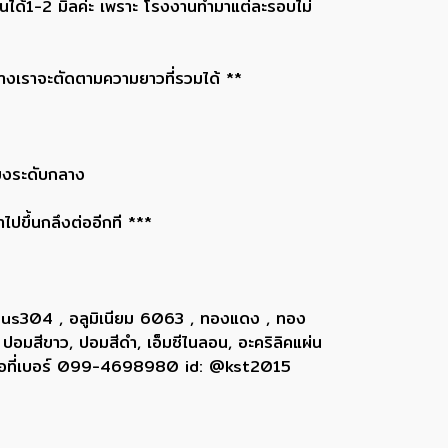
ด้1-2 มิลค่ะ เพราะ โรงงานทำมาแต่ละรอบไม่
ทางเราจะตัดตามความยาวที่รวมได้ **
ข็งระดับกลาง
ไปขึ้นกลึงต่ออีกที ***
 sus304 , อลูมิเนียม 6063 , ทองแดง , ทอง
 ปอมสีขาว, ปอมสีดำ, เอ็มซีไนลอน, อะคริลิคแผ่น
ติดต่อที่เบอร์ 099-4698980 id: @kst2015