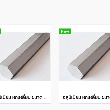
New
อลูมิเนียม หกเหลี่ยม ขนาด 3/4" เกรด 6063 Aluminium hexagon barแบ่งขายความยาว 10 เซนติเมตร