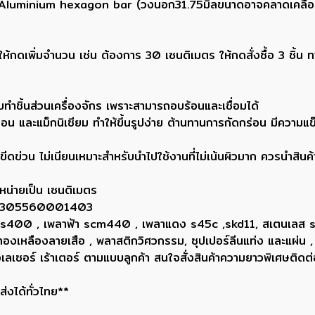
3 Aluminium hexagon bar (วงนอก31.75มิลขนาดอาจคลาดเคลื่อนไ
กดเพิ่มจำนวน เช่น ต้องการ 30 เซนติเมตร ให้กดสั่งซื้อ 3 ชิ้น 
ทำชิ้นส่วนเครื่องจักร เพราะสามารถอบร้อนและเชื่อมได้
น และแม็กนิเซียม ทำให้ขึ้นรูปง่าย ต้านทานการกัดกร่อน มีความแ
ีดข่วน ไม่เนียนเหมาะสำหรับนำไปใช้งานที่ไม่เน้นผิวมาก ควรนำสินค้า
หน่ายเป็น เซนติเมตร
ยน 0305560001403
ขาว ss400 , เพลาฟ้า scm440 , เพลาแดง s45c ,skd11, สเตนเลส
, ทองเหลืองลายเสือ , พลาสติกวิศวกรรม, ซุปเปอร์ลีนแท่ง และแผ่น ,
่องเลเซอร์ เร้าเตอร์ ตามแบบลูกค้า สนใจสั่งสินค้าความยาวพิเศษ
่งได้ทั่วไทย**