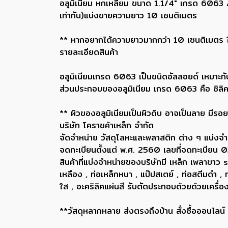
อลูมิเนียม หกเหลี่ยม ขนาด 1.1/4" เกรด 606
เท่ากัน)แบ่งขายความยาว 10 เซนติเมตร
** หากอยากได้ความยาวมากกว่า 10 เซนติเมตร ให้
รายละเอียดสินค้า
อลูมิเนียมเกรด 6063 เป็นชนิดอัลลอยด์ เหมาะกับ
ส่วนประกอบของอลูมิเนียม เกรด 6063 คือ ซิลิคอ
** ผิวของอลูมิเนียมเป็นผิวดิบ อาจเป็นลาย มีรอยข
บริษัท โคราชค้าเหล็ก จำกัด
จัดจำหน่าย วัสดุโลหะและพลาสติก ต่าง ๆ แบ่งจำ
จดทะเบียนตั้งแต่ พ.ศ. 2560 เลขที่จดทะเบี
สินค้าที่แบ่งจำหน่ายของบริษัทมี เหล็ก เพลา
เหลือง , ท่อเหล็กหนา , แป๊ปสเตย์ , ท่อสตีมดำ 
ใส , อะคริลิคแผ่นสี รับตัดประกอบด้วยด้วยเครื
**วัสดุหลากหลาย ส่งตรงถึงบ้าน สั่งซื้อออนไลน์ ส