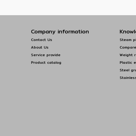
Company information
Knowl
Contact Us
Steam pi
About Us
Compare
Service provide
Weight r
Product catalog
Plastic 
Steel gr
Stainles