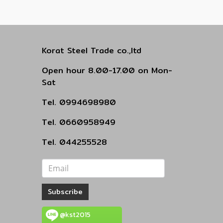
Korat Steel Trade co.,ltd
Open hour 8.00-17.00 on Mon-
Sat
Tel. 0994698980
Tel. 0660958949
Tel. 044255528
Subscribe
@kst2015