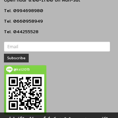
Open hour 8.00-17.00 on Mon-Sat
Tel. 0994698980
Tel. 0660958949
Tel. 044255528
Subscribe
@kst2015