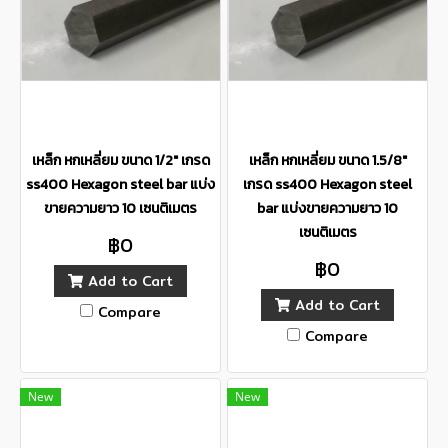
เหล็ก หกเหลี่ยม ขนาด 1/2" เกรด
เหล็ก หกเหลี่ยม ขนาด 1.5/8"
ss400 Hexagon steel bar แบ่ง
เกรด ss400 Hexagon steel
ขายความยาว 10 เซนติเมตร
bar แบ่งขายความยาว 10
เซนติเมตร
฿0
฿0
Add to Cart
Add to Cart
Compare
Compare
New
New