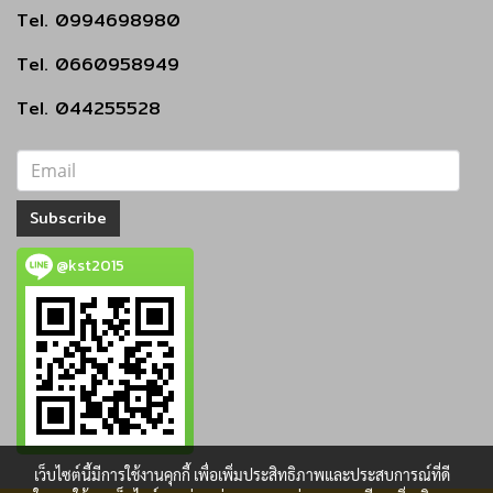
Tel. 0994698980
Tel. 0660958949
Tel. 044255528
Subscribe
@kst2015
เว็บไซต์นี้มีการใช้งานคุกกี้ เพื่อเพิ่มประสิทธิภาพและประสบการณ์ที่ดี