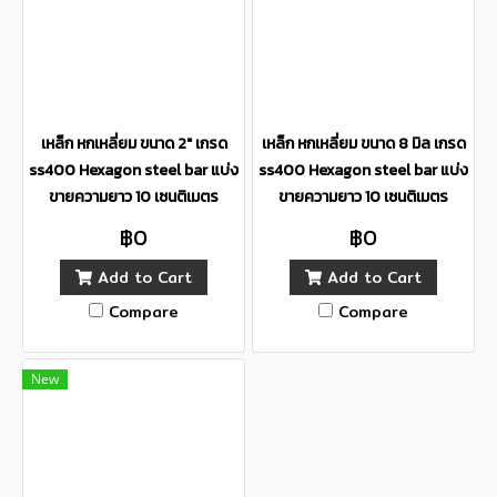
เหล็ก หกเหลี่ยม ขนาด 2" เกรด
เหล็ก หกเหลี่ยม ขนาด 8 มิล เกรด
ss400 Hexagon steel bar แบ่ง
ss400 Hexagon steel bar แบ่ง
ขายความยาว 10 เซนติเมตร
ขายความยาว 10 เซนติเมตร
฿0
฿0
Add to Cart
Add to Cart
Compare
Compare
New