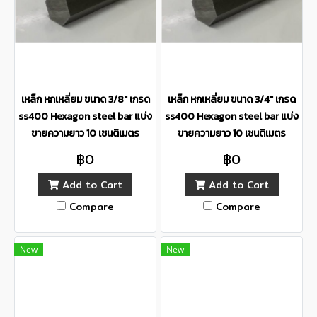
เหล็ก หกเหลี่ยม ขนาด 3/8" เกรด
เหล็ก หกเหลี่ยม ขนาด 3/4" เกรด
ss400 Hexagon steel bar แบ่ง
ss400 Hexagon steel bar แบ่ง
ขายความยาว 10 เซนติเมตร
ขายความยาว 10 เซนติเมตร
฿0
฿0
Add to Cart
Add to Cart
Compare
Compare
New
New