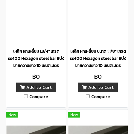
เหล็ก หกเหลี่ยม 1.3/4" เกรด
เหล็ก หกเหลี่ยม ขนาด 1.1/8" เกรด
ss400 Hexagon steel bar แบ่ง
ss400 Hexagon steel bar แบ่ง
ขายความยาว 10 เซนติเมตร
ขายความยาว 10 เซนติเมตร
฿0
฿0
Add to Cart
Add to Cart
Compare
Compare
New
New