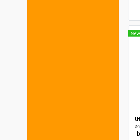
New
เ
เ
b