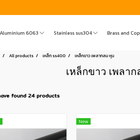
Aluminium 6063
Stainless sus304
Brass and Co
All products
เหล็ก ss400
เหล็กขาว เพลากลม หุน
เหล็กขาว เพลาก
ave found 24 products
New