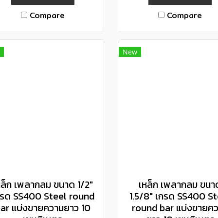
Compare
Compare
New
หล็ก เพลากลม ขนาด 1/2"
เหล็ก เพลากลม ขนา
กรด SS400 Steel round
1.5/8" เกรด SS400 St
ar แบ่งขายความยาว 10
round bar แบ่งขายค