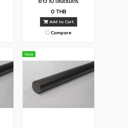
ยาว 10 เซนติเมตร
0 THB
Add to Cart
Compare
New