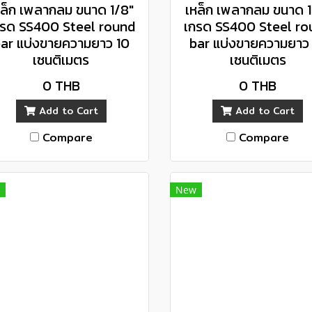
หล็ก เพลากลม ขนาด 1/8"
เหล็ก เพลากลม ขนาด 1
กรด SS400 Steel round
เกรด SS400 Steel ro
ar แบ่งขายความยาว 10
bar แบ่งขายความยาว
เซนติเมตร
เซนติเมตร
0 THB
0 THB
Add to Cart
Add to Cart
Compare
Compare
New