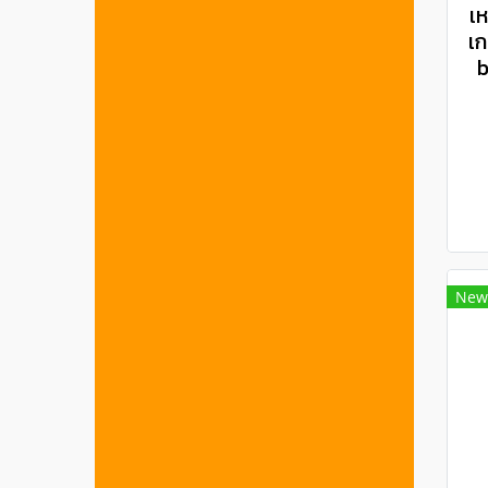
เ
เ
b
New