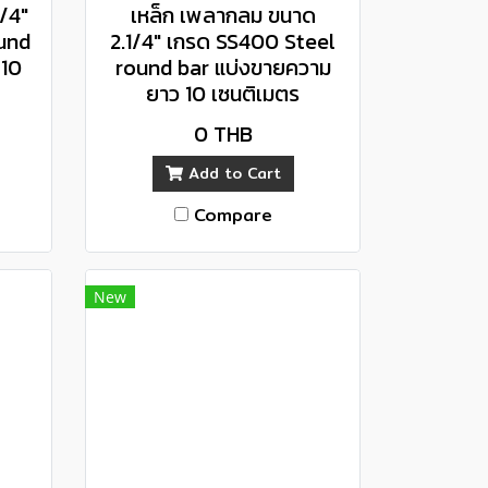
/4"
เหล็ก เพลากลม ขนาด
und
2.1/4" เกรด SS400 Steel
 10
round bar แบ่งขายความ
ยาว 10 เซนติเมตร
0 THB
Add to Cart
Compare
New