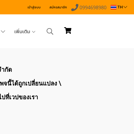
TH
0994698980
เข้าสู่ระบบ
สมัครสมาชิก
ง
เพิ่มเติม
จำกัด
จนี้ได้ถูกเปลี่ยนแปลง \
บไปที่เวปของเรา