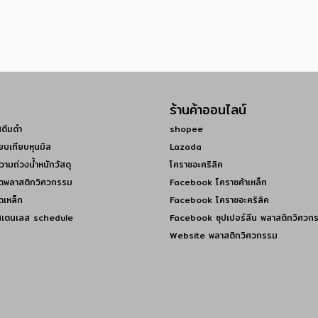
ร้านค้าออนไลน์
สตีมดำ
shopee
ยบเทียบหุนมิล
Lazada
วามถ่วงน้ำหนักวัสดุ
โคราชอะคริลิค
ดพลาสติกวิศวกรรม
Facebook โคราชค้าเหล็ก
ดเหล็ก
Facebook โคราชอะคริลิค
สเตนเลส schedule
Facebook ซุปเปอร์ลีน พลาสติกวิศวก
Website พลาสติกวิศวกรรม