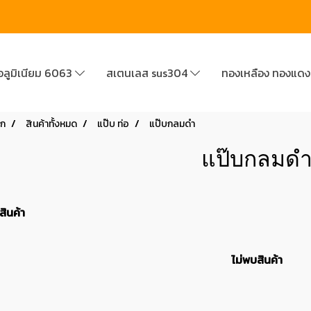
อลูมิเนียม 6063
สเตนเลส sus304
ทองเหลือง ทองแด
รก
สินค้าทั้งหมด
แป๊บ ท่อ
แป๊บกลมดำ
แป๊บกลมด
สินค้า
ไม่พบสินค้า