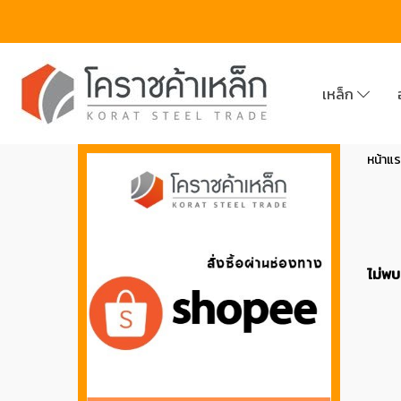
เหล็ก
หน้าแ
ไม่พบ