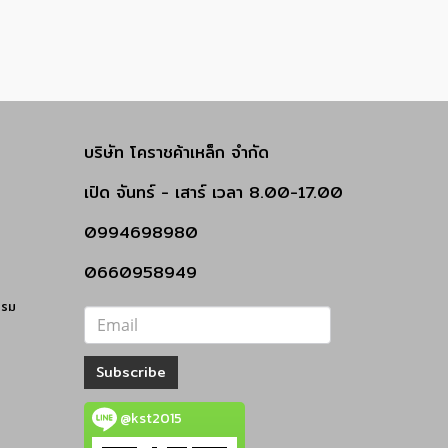
บริษัท โคราชค้าเหล็ก จำกัด
เปิด
จันทร์ - เสาร์
เวลา 8.00-17.00
0994698980
0660958949
รรม
Subscribe
@kst2015