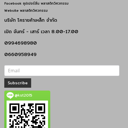
Facebook ซุปเปอร์ลีน พลาสติกวิศวกรรม
Website พลาสติกวิศวกรรม
บริษัท โคราชค้าเหล็ก จำกัด
เปิด
จันทร์ - เสาร์
เวลา 8.00-17.00
0994698980
0660958949
Subscribe
@kst2015