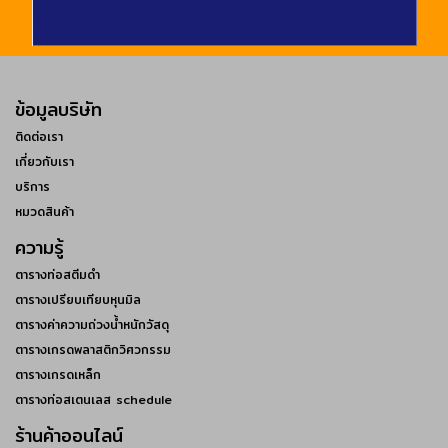
ข้อมูลบริษัท
ติดต่อเรา
เกี่ยวกับเรา
บริการ
หมวดสินค้า
ความรู้
ตารางท่อสตีมดำ
ตารางเปรียบเทียบหุนมิล
ตารางค่าความถ่วงน้ำหนักวัสดุ
ตารางเกรดพลาสติกวิศวกรรม
ตารางเกรดเหล็ก
ตารางท่อสเตนเลส schedule
ร้านค้าออนไลน์